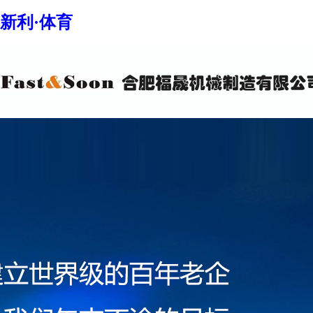
新利·体育