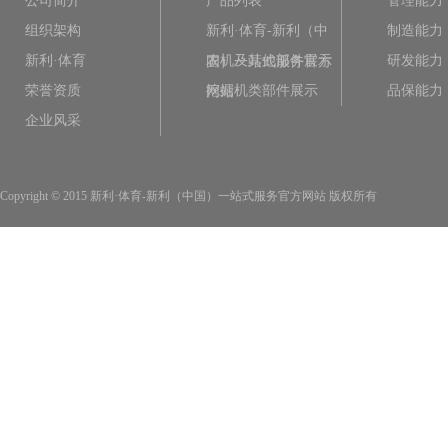
公司简介
产品列表
管理能力
组织架构
新利·体育-新利（中
制造能力
新利·体育
农机及其他部件展示
研发能力
国）一站式服务官方
荣誉资质
挖掘机类部件展示
品保能力
网站
企业风采
Copyright © 2015 新利·体育-新利（中国）一站式服务官方网站 版权所有