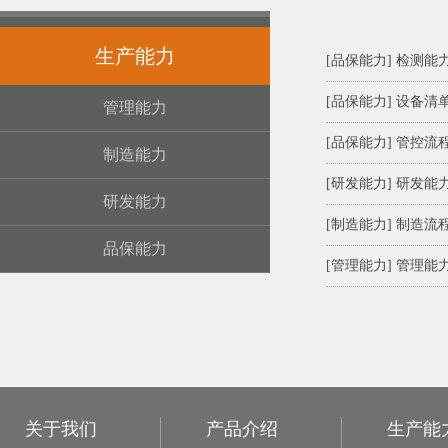
生产能力
[品保能力] 检测能
[品保能力] 设备清
管理能力
[品保能力] 管控流
制造能力
[研发能力] 研发能
研发能力
[制造能力] 制造流
品保能力
[管理能力] 管理能
关于我们
产品介绍
生产能